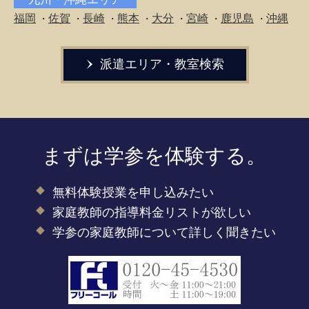
福岡
佐賀
長崎
熊本
大分
宮崎
鹿児島
沖縄
・
・
・
・
・
・
・
派遣エリア・教室検索
まずは学参を体験する。
無料体験授業を申し込みたい
家庭教師の指導料金リストが欲しい
学参の家庭教師について詳しく聞きたい