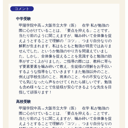
コメント
中学受験
甲陽学院中高→大阪市立大学（医） 在学 私が勉強の
際に心がけていることは、「要点を抑える」ことです。
当たり前のように聞こえますが、噛み砕いて全体像を捉
えようとすることで理解の「コツ」、つまり自分なりの
解釈が生まれます。私はもともと勉強が得意ではありま
せんでした。というか勉強のやり方を間違えていまし
た。しかし、全体像を捉えることを意識すると勉強の効
率がすごく上がりました。ご指導の際には、教科に寄ら
ず要素要素を噛み砕いて教え、生徒様の理解をお手伝い
するような指導をしていきます！また勉強以外のこと、
例えば学校生活のこと、将来のこと、今の不安などなん
でも気になったら声をかけてくれたら嬉しいです。勉強
も含め様々なことで生徒様が安心できるような先生を目
指して頑張ります！
高校受験
甲陽学院中高→大阪市立大学（医） 在学 私が勉強の
際に心がけていることは、「要点を抑える」ことです。
当たり前のように聞こえますが、噛み砕いて全体像を捉
えようとすることで理解の「コツ」、つまり自分なりの