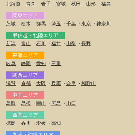
北海道
青森
岩手
宮城
秋田
山形
福島
・
・
・
・
・
・
関東エリア
茨城
栃木
群馬
埼玉
千葉
東京
神奈川
・
・
・
・
・
・
甲信越・北陸エリア
新潟
富山
石川
福井
山梨
長野
・
・
・
・
・
東海エリア
岐阜
静岡
愛知
三重
・
・
・
関西エリア
滋賀
京都
大阪
兵庫
奈良
和歌山
・
・
・
・
・
中国エリア
鳥取
島根
岡山
広島
山口
・
・
・
・
四国エリア
徳島
香川
愛媛
高知
・
・
・
九州・沖縄エリア