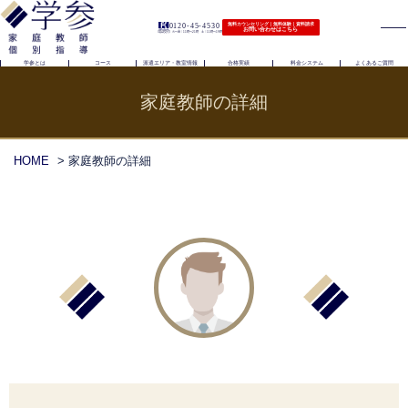
0120-45-4530
無料カウンセリング｜無料体験｜資料請求
お問い合わせはこちら
（電話受付）火〜金｜11時〜21時 土｜11時〜19時
学参とは
コース
派遣エリア・教室情報
合格実績
料金システム
よくあるご質問
家庭教師の詳細
HOME
> 家庭教師の詳細