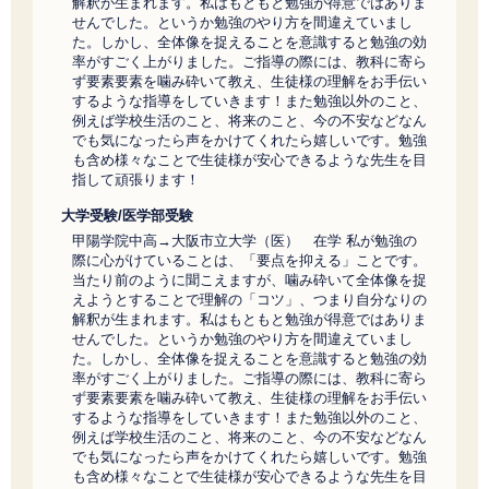
解釈が生まれます。私はもともと勉強が得意ではありま
せんでした。というか勉強のやり方を間違えていまし
た。しかし、全体像を捉えることを意識すると勉強の効
率がすごく上がりました。ご指導の際には、教科に寄ら
ず要素要素を噛み砕いて教え、生徒様の理解をお手伝い
するような指導をしていきます！また勉強以外のこと、
例えば学校生活のこと、将来のこと、今の不安などなん
でも気になったら声をかけてくれたら嬉しいです。勉強
も含め様々なことで生徒様が安心できるような先生を目
指して頑張ります！
大学受験/医学部受験
甲陽学院中高→大阪市立大学（医） 在学 私が勉強の
際に心がけていることは、「要点を抑える」ことです。
当たり前のように聞こえますが、噛み砕いて全体像を捉
えようとすることで理解の「コツ」、つまり自分なりの
解釈が生まれます。私はもともと勉強が得意ではありま
せんでした。というか勉強のやり方を間違えていまし
た。しかし、全体像を捉えることを意識すると勉強の効
率がすごく上がりました。ご指導の際には、教科に寄ら
ず要素要素を噛み砕いて教え、生徒様の理解をお手伝い
するような指導をしていきます！また勉強以外のこと、
例えば学校生活のこと、将来のこと、今の不安などなん
でも気になったら声をかけてくれたら嬉しいです。勉強
も含め様々なことで生徒様が安心できるような先生を目