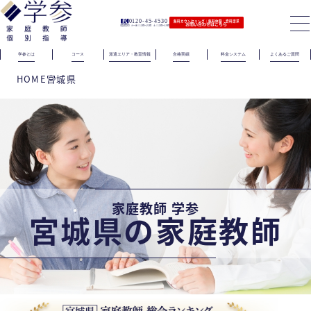
0120-45-4530
無料カウンセリング｜無料体験｜資料請求
お問い合わせはこちら
（電話受付）火〜金｜11時〜21時 土｜11時〜19時
学参とは
コース
派遣エリア・教室情報
合格実績
料金システム
よくあるご質問
HOME
宮城県
家庭教師 学参
宮城県の家庭教師