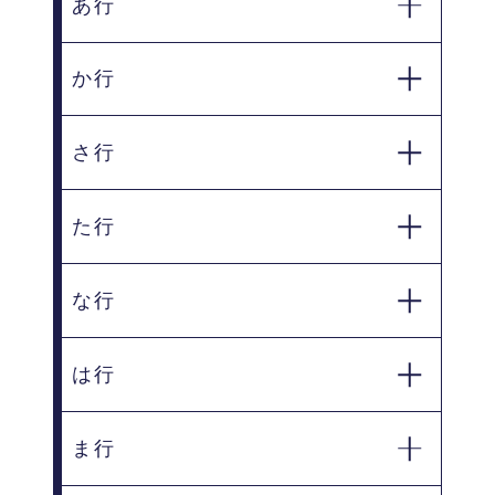
あ行
か行
石巻市
岩沼市
大崎市
さ行
気仙沼市
栗原市
加美郡加美町
黒川郡大和町
た行
塩竈市
仙台市
柴田郡柴田町
な行
遠田郡
多賀城市
富谷市
登米市
は行
遠田郡美里町
遠田郡涌谷町
名取市
ま行
東松島市