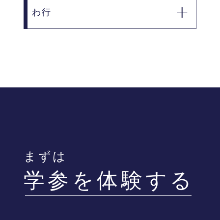
わ行
宮城郡七ヶ浜町
宮城郡利府町
本吉郡南三陸町
亘理郡亘理町
まずは
学参を体験する