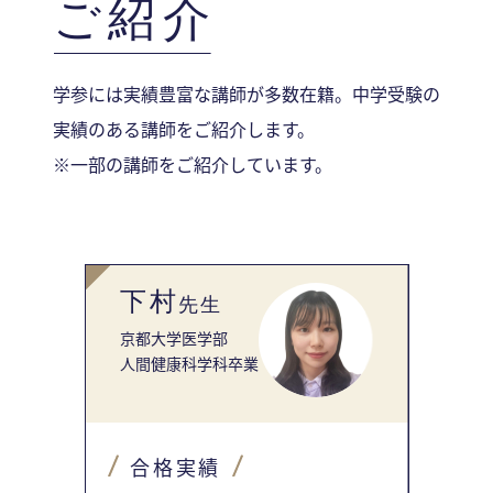
ご紹介
学参には実績豊富な講師が多数在籍。中学受験の
実績のある講師をご紹介します。
※一部の講師をご紹介しています。
下村
谷
先生
京都大学医学部
青山学
人間健康科学科卒業
部
経営学
合格実績