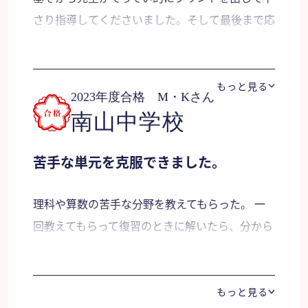
さり指導してくださいました。そして最後まで応
目標へ向け、最後まで頑張ることができたのは素
えんしてくださいました。
晴らしいことだと思います。 先生とは一緒に苦
手分野の分析・対策を考え進捗をフォローしてい
保護者様より
もっと見る
ただきました。メンタル的役割も担ってくださっ
2023年度合格 M・Kさん
たと思っております。
南山中学校
最後まであきらめずに前向きに頑張ったとおもい
ます。自分がわからない事を先生に質問をし、先
苦手な単元を克服できました。
生も分かりやすく丁寧にご指導して下さいまし
た。又常に気持ちが上向きになれるお言葉をかけ
理科や算数の苦手な分野を教えてもらった。 一
て下さりました。
回教えてもらって復習のときに解いたら、分から
なくなってしまった問題も何度も教えてもらっ
た。 苦手な問題が解るようになるまで努力し
た。
もっと見る