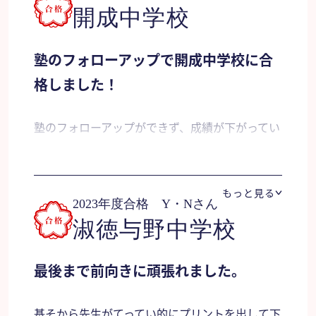
開成中学校
塾のフォローアップで開成中学校に合
格しました！
塾のフォローアップができず、成績が下がってい
たため、学参にお願いしました。塾の勉強では、
やるべきこと（苦手科目）の復習を中心に行うプ
もっと見る
ランを立ててくださったり、一緒に解いたりして
2023年度合格 Y・Nさん
くれて、非常に気持ちが乗りました。受験直前に
淑徳与野中学校
支えてくれ、非常に心の支えになりました。本当
に田中先生でよかったと思います。
最後まで前向きに頑張れました。
保護者様より
基そから先生がてってい的にプリントを出して下