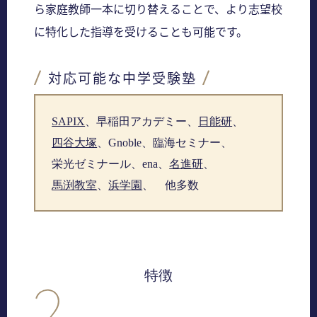
ら家庭教師一本に切り替えることで、より志望校
に特化した指導を受けることも可能です。
対応可能な中学受験塾
SAPIX
、
早稲田アカデミー、
日能研
、
四谷大塚
、
Gnoble、
臨海セミナー、
栄光ゼミナール、
ena、
名進研
、
馬渕教室
、
浜学園
、
他多数
特徴