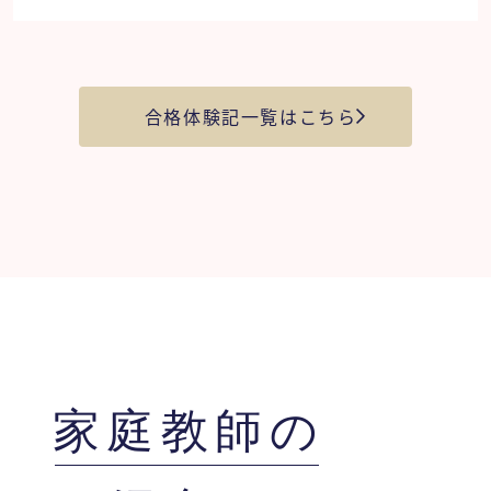
保護者様より
解説を読んでも理解できなかった問題は諦めて放
合格体験記一覧はこちら
置してある状態でしたが、先生に来ていただいた
事で気軽に聞くことが出来、少しずつ苦手な単元
にも挑戦するなど内面にも変化がみられました。
時々他の教科の知識問題を出すなど飽きない授業
で本人も楽しく受けていました。 最初にお会い
した時「分かったふりだけはしないで」とおっし
ゃっていただき、何度も同じ質問が出来たと思い
ます。ありがとうございました。
家庭教師の