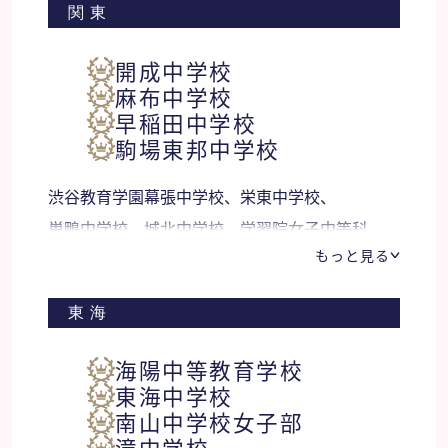
関東
開成中学校
麻布中学校
早稲田中学校
駒場東邦中学校
渋谷教育学園幕張中学校、栄東中学校、
巣鴨中学校、城北中学校、学習院女子中等科、
もっと見る
法政大学中学校、鴎友学園女子中学校、
立教新座中学校、開智中学校、
東海
サレジオ学院中学校、青山学院横浜英和中学校、
逗子開成中学校、東邦大学付属東邦中学校、
海陽中等教育学校
昭和学院秀英中学校、市川中学校 他
東海中学校
南山中学校女子部
滝中学校