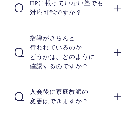
HPに載っていない
塾でも
対応可能ですか？
いいえ、ありません。指導にはご家庭で
使用している教材をそのまま使用いたし
ますので、新たに教材を購入して頂く必
指導がきちんと
要はありません。ご家庭に教材がなかっ
行われているのか
はい、可能です。お子さまが通われてい
たり、何を使用していいかわからない場
どうかは、どのように
る塾の授業に対応できる講師をコーディ
合は、教師やお客様担当コーディネータ
確認するのですか？
ネーターが選定してご紹介いたします。
ーの方から市販されているものや塾用の
無料体験前のカウンセリングで、学習状
教材から適切なものをご提案いたしま
況やお困りごとをしっかりとヒアリング
入会後に家庭教師の
す。その場合1冊当り2000円程度ですの
させていただくため、お子さまに合う講
変更はできますか？
で高額な教材を販売することはありませ
学習計画の進捗状況、理解度、講師の総
師をご紹介できます。
ん。
評などをWEB上でご確認いただけます。
指導報告は学参にも共有されているた
め、講師・お子様への指導サポートと状