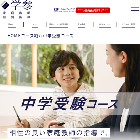
0120-45-4530
無料カウンセリング｜無料体験｜資料請求
お問い合わせはこちら
（電話受付）火〜金｜11時〜21時 土｜11時〜19時
学参とは
コース
派遣エリア・教室情報
合格実績
料金システム
よくあるご質問
HOME
コース紹介
中学受験コース