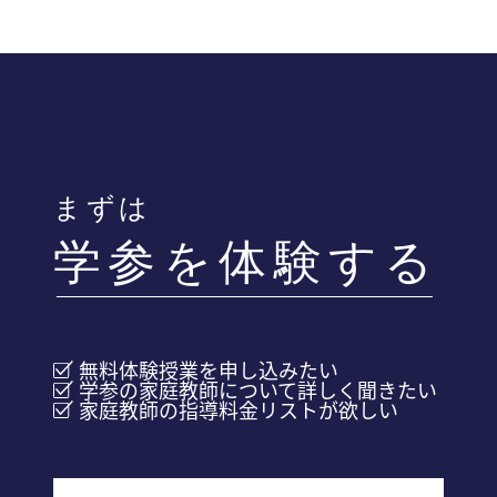
はい、可能です。お子さまの状況に合わ
況に応じた講師追加や変更の提案を行っ
せて講師を変更することができます。コ
ています。
ーディネーターが迅速に新しい講師をご
提案いたします。変更のための料金はい
ただきません。
まずは
学参を体験する
無料体験授業を申し込みたい
学参の家庭教師について詳しく聞きたい
家庭教師の指導料金リストが欲しい