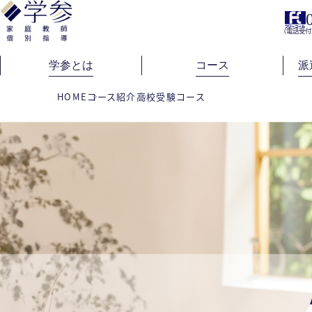
（電話受付
学参とは
コース
派
HOME
コース紹介
高校受験コース