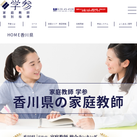
0120-45-4530
無料カウンセリング｜無料体験｜資料請求
お問い合わせはこちら
（電話受付）火〜金｜11時〜21時 土｜11時〜19時
学参とは
コース
派遣エリア・教室情報
合格実績
料金システム
よくあるご質問
HOME
香川県
家庭教師 学参
香川県の家庭教師