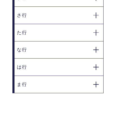
さ行
観音寺市
木田郡三木町
た行
坂出市
さぬき市
善通寺市
な行
高松市
仲多度郡多度津
は行
仲多度郡琴平町
町
ま行
東かがわ市
丸亀市
三豊市