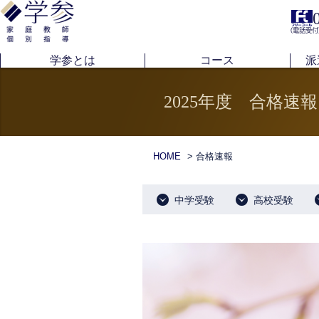
（電話受付
学参とは
コース
派
2025年度 合格速報
HOME
> 合格速報
中学受験
高校受験