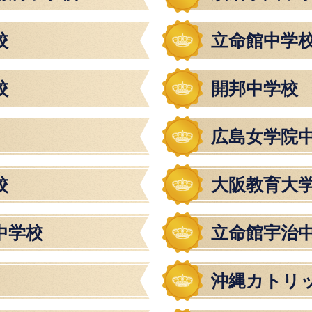
校
立命館中学
校
開邦中学校
広島女学院
校
大阪教育大
中学校
立命館宇治
沖縄カトリ