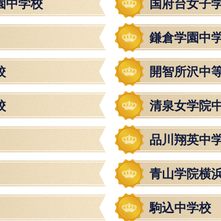
園中学校
国府台女子
鎌倉学園中
校
開智所沢中
校
清泉女学院
品川翔英中
青山学院横
駒込中学校