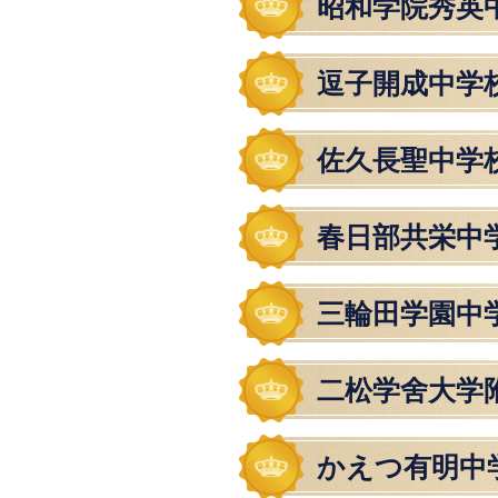
昭和学院秀英
逗子開成中学
佐久長聖中学
春日部共栄中
三輪田学園中
二松学舍大学
かえつ有明中