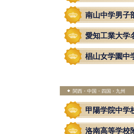
南山中学男子
愛知工業大学
椙山女学園中
関西・中国・四国・九州
甲陽学院中学
洛南高等学校