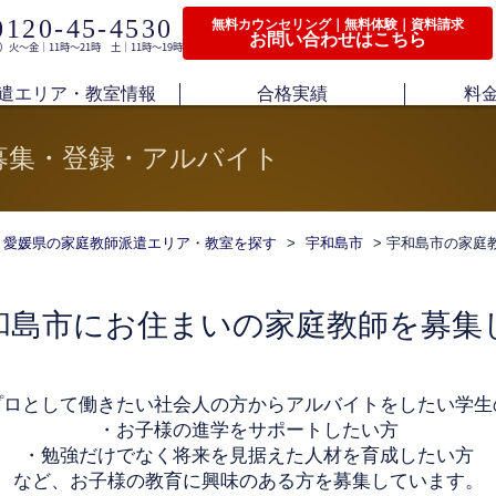
0120-45-4530
無料カウンセリング｜無料体験｜資料請求
お問い合わせはこちら
）火〜金｜11時〜21時 土｜11時〜19時
遣エリア・教室情報
合格実績
料
募集・登録・アルバイト
愛媛県の家庭教師派遣エリア・教室を探す
>
宇和島市
> 宇和島市の家庭
和島市にお住まいの家庭教師を募集
プロとして働きたい社会人の方からアルバイトをしたい学生
・お子様の進学をサポートしたい方
・勉強だけでなく将来を見据えた人材を育成したい方
など、お子様の教育に興味のある方を募集しています。