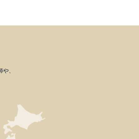
師や、
。