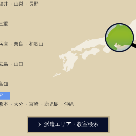
福井
山梨
長野
・
・
三重
兵庫
奈良
和歌山
・
・
広島
山口
・
高知
リア
熊本
大分
宮崎
鹿児島
沖縄
・
・
・
・
派遣エリア・教室検索