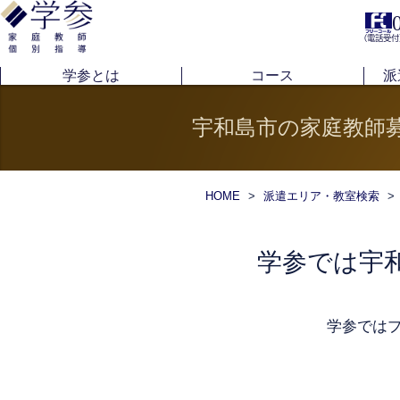
（電話受付
学参とは
コース
派
宇和島市の家庭教師
HOME
>
派遣エリア・教室検索
>
学参では宇
学参では