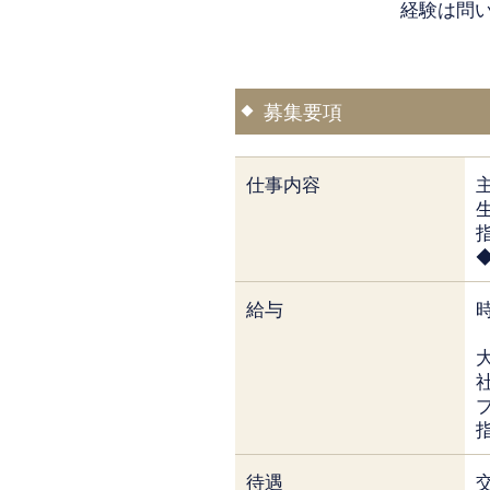
経験は問
募集要項
仕事内容
給与
時
待遇