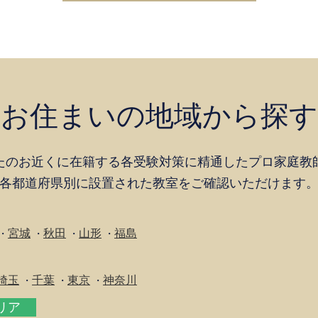
お住まいの地域から探す
たのお近くに在籍する各受験対策に精通したプロ家庭教
各都道府県別に設置された教室をご確認いただけます
宮城
秋田
山形
福島
・
・
・
・
埼玉
千葉
東京
神奈川
・
・
・
エリア