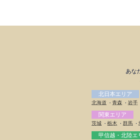
あな
北日本エリア
北海道
青森
岩手
・
・
関東エリア
茨城
栃木
群馬
・
・
・
甲信越・北陸