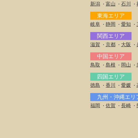
新潟
富山
石川
・
・
・
東海エリア
岐阜
静岡
愛知
・
・
・
関西エリア
滋賀
京都
大阪
・
・
・
中国エリア
鳥取
島根
岡山
・
・
・
四国エリア
徳島
香川
愛媛
・
・
・
九州・沖縄エ
福岡
佐賀
長崎
・
・
・