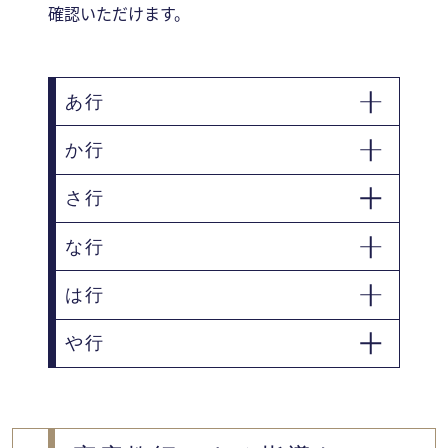
確認いただけます。
あ行
か行
宇佐市
臼杵市
大分市
さ行
杵築市
玖珠郡玖珠町
玖珠郡九重町
な行
佐伯市
は行
中津市
や行
速見郡日出町
日田市
豊後大野市
豊後高田市
由布市
別府市