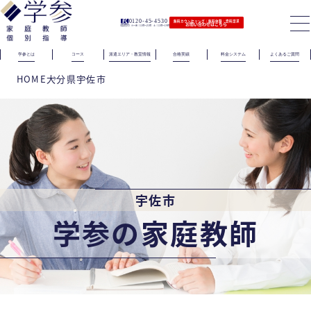
0120-45-4530
無料カウンセリング｜無料体験｜資料請求
お問い合わせはこちら
（電話受付）火〜金｜11時〜21時 土｜11時〜19時
学参とは
コース
派遣エリア・教室情報
合格実績
料金システム
よくあるご質問
HOME
大分県
宇佐市
宇佐市
学参の家庭教師