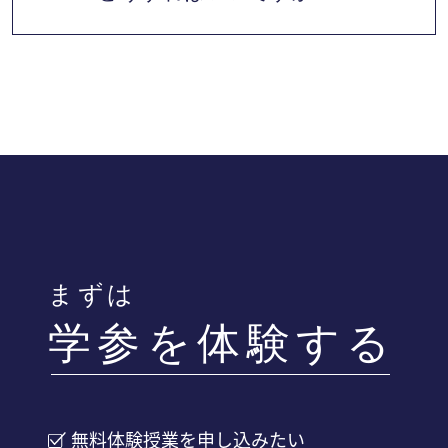
子様に合う先生を探して、入会した場合指導
する先生の授業を受けることが出来ます。
体験した先生と相性が合わない場合、先生を
交代し再度体験授業を受けていただけます。
※2度目以降の体験は有料になります。
まずは
学参を体験する
無料体験授業を申し込みたい