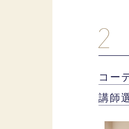
コー
講師