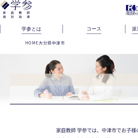
（電話受付
学参とは
コース
派
HOME
大分県
中津市
家庭教師 学参では、中津市でお子