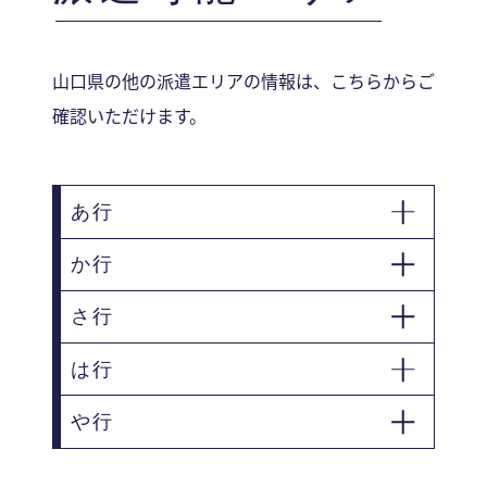
山口県の他の派遣エリアの情報は、こちらからご
確認いただけます。
あ行
か行
岩国市
宇部市
さ行
玖珂郡和木町
は行
山陽小野田市
下関市
や行
萩市
光市
防府市