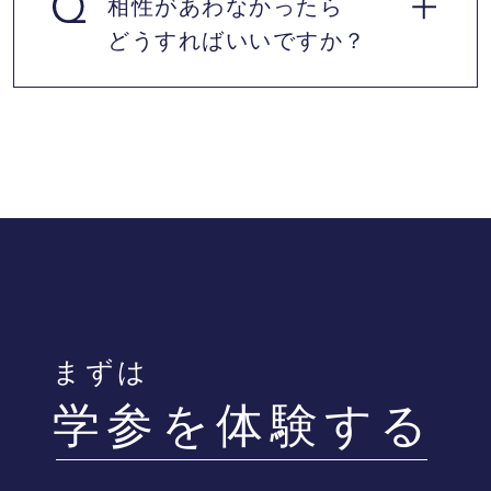
相性があわなかったら
はい、同じです。体験前にカウンセラーとお
どうすればいいですか？
子様に合う先生を探して、入会した場合指導
する先生の授業を受けることが出来ます。
体験した先生と相性が合わない場合、先生を
交代し再度体験授業を受けていただけます。
※2度目以降の体験は有料になります。
まずは
学参を体験する