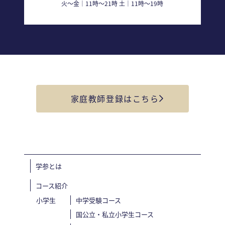
火〜金｜11時〜21時 土｜11時〜19時
家庭教師登録はこちら
学参とは
コース紹介
小学生
中学受験コース
国公立・私立小学生コース