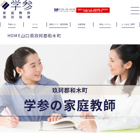
0120-45-4530
無料カウンセリング｜無料体験｜資料請求
お問い合わせはこちら
（電話受付）火〜金｜11時〜21時 土｜11時〜19時
学参とは
コース
派遣エリア・教室情報
合格実績
料金システム
よくあるご質問
HOME
山口県
玖珂郡和木町
玖珂郡和木町
学参の家庭教師