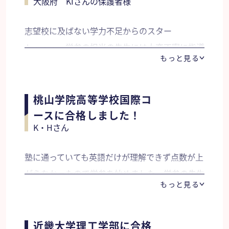
大阪府 KIさんの保護者様
と壁にぶちあたることも多くなり、その都度質問
を解消してくださった先生には、とても感謝して
志望校に及ばない学力不足からのスター
おります。わからない点を明確にすることは本人
ト・・・。学参の担当の先生には大変丁寧に指導
にとってとても重要なことで、納得のいくまで追
もっと見る
していだだけたました。 日々の課題は多かった
求できる勉強方法が合格へ導いたのではいかと思
ので学校行事との両立や体調にも不安がありまし
います。まだまだ未熟ですが、目標に向かって進
たが、無理のないように考慮していただき、 本
桃山学院高等学校国際コ
んで参りたいと思います。
人のペースで課題を進める事が出来たのでそれが
ースに合格しました！
K・Hさん
良かったと思います。試験当日は先生から「平常
通り頑張るように！」と アドバイスをもらい緊
塾に通っていても英語だけが理解できず点数が上
張せずに受験をすることができ、帝塚山泉ヶ丘中
がらなかったので学参を始めました。学参の先生
学校の特進科に合格することが出来ました。
もっと見る
の海外での経験をふまえて、英語独特のニュアン
スや発音など、学校や塾では教えてくれないよう
な事を親身になって教えてくださいました。毎日
近畿大学理工学部に合格