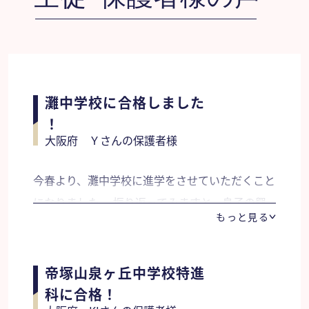
灘中学校に合格しました
！
大阪府 Ｙさんの保護者様
今春より、灘中学校に進学をさせていただくこと
になりました。 振り返ってみますと、息子の興
もっと見る
味のあるものからどんどん学習をすすめ、学習意
欲を高めて参りました。知的好奇心を刺激される
ことで、より勉強に深みが増し、楽しみながら机
帝塚山泉ヶ丘中学校特進
に向かっていた姿を思い出します。 難問になる
科に合格！