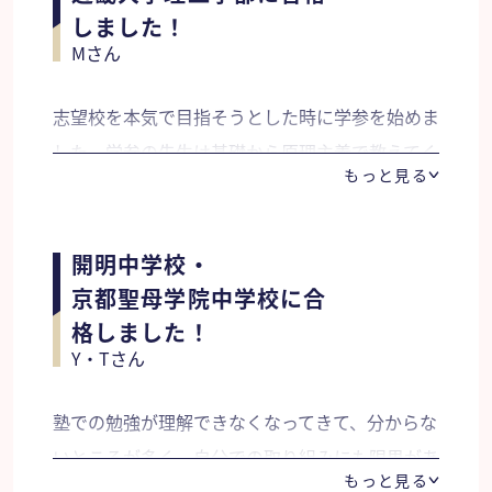
欠かさず英単語を見て発音することで、英語の基
しました！
Mさん
礎を固めることができました。毎週長文に取り組
んでいたので、試験本番でも時間配分ができ落ち
志望校を本気で目指そうとした時に学参を始めま
着くことができました。英語の成績が上がり、嫌
した。学参の先生は基礎から原理主義で教えてく
いで苦手だった英語が苦手であっても好きな教科
もっと見る
れたので試験でも初見の問題に挑むことができま
になりました。
した。親身になって教えてもらえるので質問もし
やすいです。合格させてくれたこと感謝していま
開明中学校・
す。ありがとうございました。
京都聖母学院中学校に合
格しました！
Y・Tさん
塾での勉強が理解できなくなってきて、分からな
いところが多く、自分での取り組みにも限界があ
もっと見る