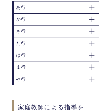
あ行
か行
池田市
泉大津市
泉佐野市
和泉市
さ行
貝塚市
柏原市
茨木市
大阪狭山市
交野市
門真市
た行
堺市
四條畷市
大阪市
河内長野市
岸和田市
吹田市
摂津市
は行
大東市
高石市
泉南市
泉南郡熊取町
高槻市
豊中市
ま行
羽曳野市
阪南市
泉南郡田尻町
泉南郡岬町
富田林市
寝屋川市
東大阪市
枚方市
泉北郡忠岡町
や行
松原市
三島郡島本町
藤井寺市
南河内郡河南町
南河内郡太子町
八尾市
箕面市
守口市
家庭教師による指導を