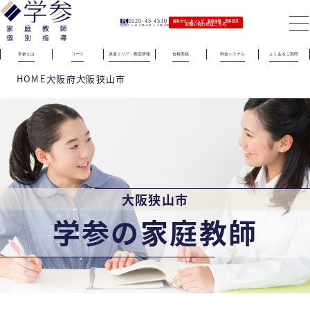
0120-45-4530
無料カウンセリング｜無料体験｜資料請求
お問い合わせはこちら
（電話受付）火〜金｜11時〜21時 土｜11時〜19時
学参とは
コース
派遣エリア・教室情報
合格実績
料金システム
よくあるご質問
HOME
大阪府
大阪狭山市
大阪狭山市
学参の家庭教師