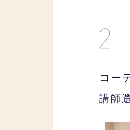
コー
講師