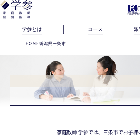
（電話受付
学参とは
コース
派
HOME
新潟県
三条市
家庭教師 学参では、三条市でお子