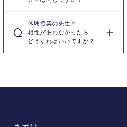
体験授業の先生と
相性があわなかったら
はい、同じです。体験前にカウンセラーとお
どうすればいいですか？
子様に合う先生を探して、入会した場合指導
する先生の授業を受けることが出来ます。
体験した先生と相性が合わない場合、先生を
交代し再度体験授業を受けていただけます。
※2度目以降の体験は有料になります。
まずは