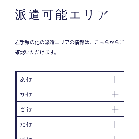
派遣可能エリア
岩手県の他の派遣エリアの情報は、こちらからご
確認いただけます。
あ行
か行
一関市
奥州市
大船渡市
さ行
北上市
た行
紫波郡矢巾町