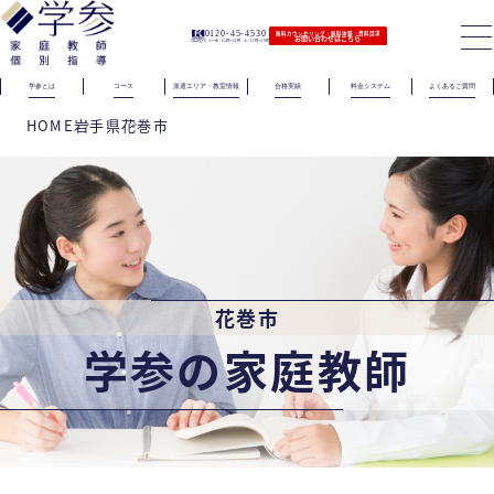
0120-45-4530
無料カウンセリング｜無料体験｜資料請求
お問い合わせはこちら
（電話受付）火〜金｜11時〜21時 土｜11時〜19時
学参とは
コース
派遣エリア・教室情報
合格実績
料金システム
よくあるご質問
HOME
岩手県
花巻市
花巻市
学参の家庭教師