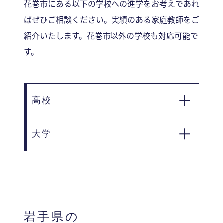
花巻市にある以下の学校への進学をお考えであれ
ばぜひご相談ください。実績のある家庭教師をご
紹介いたします。花巻市以外の学校も対応可能で
す。
高校
■ 岩手県立花巻北高等学校
大学
■ 岩手県立花巻南高等学校
■ 岩手県立大迫高等学校
■ 富士大学
■ 岩手県立花北青雲高等学校
■ 岩手県立花巻農業高等学校
■ 花巻東高等学校
岩手県の