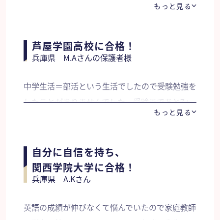
もっと見る
とにしました。 学参の先生に来ていただいてか
ら課題・受験対策に対応していく事ができ、徐々
に勉強に対する取り組み方が変わっていきました
芦屋学園高校に合格！
兵庫県 M.Aさんの保護者様
基礎的な事ではあるけど、ノートをきちんとと
る、字を綺麗に書く、計算の途中式もしっかり書
中学生活＝部活という生活でしたので受験勉強を
くなど・・。 今までやってこなかった事もやれ
したことがありませんでした。受験まであと7ヶ
るようになりました。 試験本番では先生から
もっと見る
月！短期間で何をどれくらいすべきなのかわかり
「100点を取りにいかなくても良い。解ける問題
ませんでした。娘の長所短所得意なことと不得意
から解き、解ける問題を落とさなければ大丈
なことを見極めて下さいました。指導のたびに宿
自分に自信を持ち、
夫！！」とアドバイスをいただきました。第一志
題を日別・教科別に出してくださり理解できない
関西学院大学に合格！
望の学校では緊張から全問解きに入ってしまいミ
兵庫県 A.Kさん
内容は丁寧に教えて下さいました。テストのコツ
スが目立ちましたが、第二希望の学校では先生の
も度々伝授してくださり入試だけでなく定期テス
アドバイス通り、解ける問題からきちんとこなし
英語の成績が伸びなくて悩んでいたので家庭教師
トにも役立ちました。 指導のたびに娘の長所を
合格することができました。