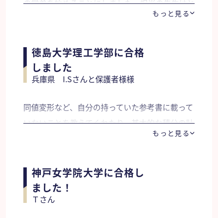
の学参を始めることにしました。担当の先生はと
褒めてくださったので本人はかなりの自信を持つ
もっと見る
ても丁寧に教えてくれたのでわかりやすく段々と
ことができたようです。娘の憧れのスポーツ選手
苦手意識がなくなり勉強に取り組めるようになっ
の言葉を調べてお守りのように渡してくださいま
ていきました。先生から「とにかく自信を持つよ
徳島大学理工学部に合格
した。娘は最後まで「塾」を経験しませんでした
うに！！」と言われていました。本番の試験で
しました
が学参の家庭教師の良い先生にめぐり会えて本当
兵庫県 I.Sさんと保護者様様
は、日々の勉強から得た自信で冷静に問題を解く
に良かったです。 習えばいい、塾に行けばいい
事ができ合格へと繋がったと思います。
ということではないのですよね。 芦屋学園高校
同値変形など、自分の持っていた参考書に載って
へ合格しました。
いないことを教えてくれたり、基本的な積分の計
もっと見る
算でも最後までできるように丁寧に教えてくれ
た。共通テストで思った点数がとれず志望大学を
変えましたが臨機応変に対応していただき、指導
神戸女学院大学に合格し
をしてもらうことができました。
ました！
Ｔさん