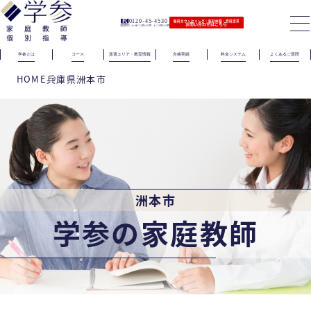
0120-45-4530
無料カウンセリング｜無料体験｜資料請求
お問い合わせはこちら
（電話受付）火〜金｜11時〜21時 土｜11時〜19時
学参とは
コース
派遣エリア・教室情報
合格実績
料金システム
よくあるご質問
HOME
兵庫県
洲本市
洲本市
学参の家庭教師