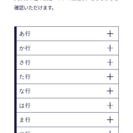
確認いただけます。
あ行
か行
明石市
赤穂市
赤穂郡上郡町
朝来市
さ行
加古川市
加古郡稲美町
芦屋市
尼崎市
加古郡播磨町
加西市
た行
篠山市
三田市
伊丹市
揖保郡太子町
加東市
川西市
宍粟市
洲本市
小野市
な行
多可郡多可町
高砂市
川辺郡猪名川町
神崎郡市川町
宝塚市
たつの市
神崎郡福崎町
神戸市
は行
西宮市
西脇市
丹波市
豊岡市
ま行
姫路市