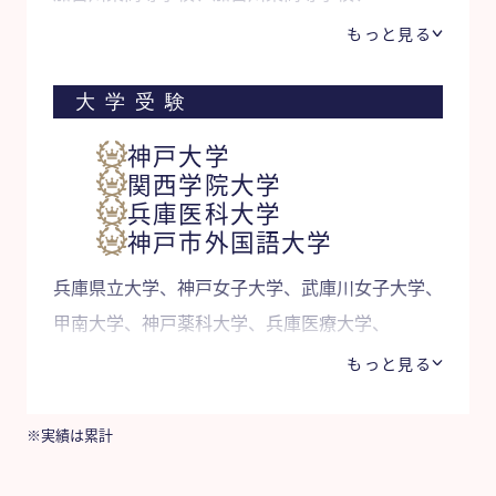
須磨学園高等学校、宝塚北高等学校、
もっと見る
西宮高等学校、小野高等学校、明石北高等学校、
姫路東高等学校、御影高等学校、
大学受験
西宮東高等学校、滝川高等学校、
神戸大学
滝川第二高等学校、北摂三田高等学校、
関西学院大学
龍野高等学校、尼崎稲園高等学校、
兵庫医科大学
神戸市外国語大学
甲南高等学校、芦屋学園高等学校 他
兵庫県立大学、神戸女子大学、武庫川女子大学、
甲南大学、神戸薬科大学、兵庫医療大学、
神戸女学院大学、兵庫教育大学、大阪大学、
もっと見る
立命館大学 他
※実績は累計