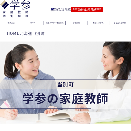
0120-45-4530
無料カウンセリング｜無料体験｜資料請求
お問い合わせはこちら
（電話受付）火〜金｜11時〜21時 土｜11時〜19時
学参とは
コース
派遣エリア・教室情報
合格実績
料金システム
よくあるご質問
HOME
北海道
当別町
当別町
学参の家庭教師