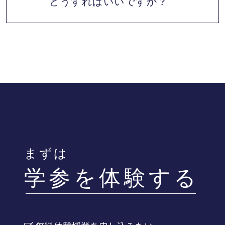
どうすればいいですか？
子様に合う先生を探して、入会した場合指導
する先生の授業を受けることが出来ます。
体験した先生と相性が合わない場合、先生を
交代し再度体験授業を受けていただけます。
※2度目以降の体験は有料になります。
まずは
学参を体験する