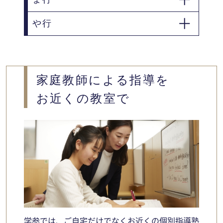
廿日市市
東広島市
広島市
福山市
や行
三原市
三次市
府中市
山県郡北広島町
家庭教師による指導を
お近くの教室で
学参では、ご自宅だけでなくお近くの個別指導塾