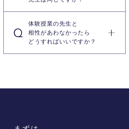
体験授業の先生と
相性があわなかったら
はい、同じです。体験前にカウンセラーとお
どうすればいいですか？
子様に合う先生を探して、入会した場合指導
する先生の授業を受けることが出来ます。
体験した先生と相性が合わない場合、先生を
交代し再度体験授業を受けていただけます。
※2度目以降の体験は有料になります。
まずは