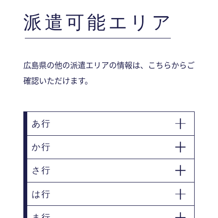
派遣可能エリア
広島県の他の派遣エリアの情報は、こちらからご
確認いただけます。
あ行
か行
安芸郡海田町
安芸郡熊野町
安芸郡府中町
安芸高田市
さ行
呉市
江田島市
大竹市
は行
庄原市
世羅郡世羅町
尾道市
ま行