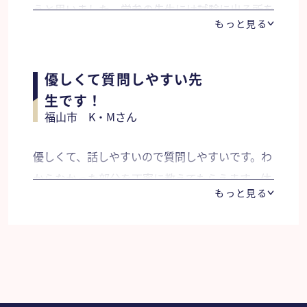
うと思いました。学参の先生には試験に出る所を
もっと見る
重点的に教えてもらい、重要なポイントは宿題で
繰り返し学習し、先生の言われた通りに宿題をこ
なしました。先生の授業はとてもわかり易かった
優しくて質問しやすい先
です。試験当日は「わからない問題が出ても諦め
生です！
福山市 K・Mさん
ず途中の式まで書くこと」とアドバイスをもらい
ました。その結果、志望校の広島工業大学に合格
優しくて、話しやすいので質問しやすいです。わ
することが出来ました。
からなかった部分を丁寧に教えてもらえます。体
もっと見る
験してから決められるというのもいいです。