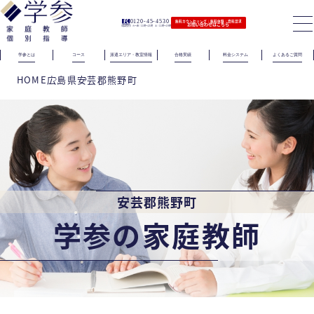
0120-45-4530
無料カウンセリング｜無料体験｜資料請求
お問い合わせはこちら
（電話受付）火〜金｜11時〜21時 土｜11時〜19時
学参とは
コース
派遣エリア・教室情報
合格実績
料金システム
よくあるご質問
HOME
広島県
安芸郡熊野町
安芸郡熊野町
学参の家庭教師