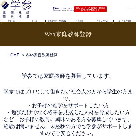
0120-45-4530
無料カウンセリング｜無料体験｜資料請求
お問い合わせはこちら
（電話受付）火〜金｜11時〜21時 土｜11時〜19時
学参とは
コース
派遣エリア・教室情報
合格実績
料金システム
よくあるご質問
Web家庭教師登録
HOME
> Web家庭教師登録
学参では家庭教師を募集しています。
学参ではプロとして働きたい社会人の方から学生の方ま
で、
・お子様の進学をサポートしたい方
・勉強だけでなく将来を見据えた人材を育成したい方
など、お子様の教育に興味のある方を募集しています。
経験は問いません。未経験の方でも学参がサポートしま
すのでご安心ください。