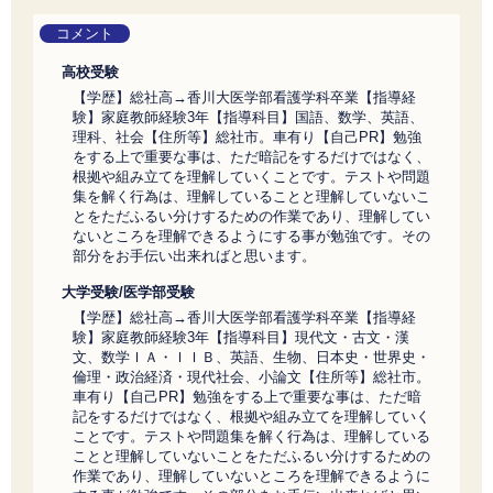
コメント
高校受験
【学歴】総社高→香川大医学部看護学科卒業【指導経
験】家庭教師経験3年【指導科目】国語、数学、英語、
理科、社会【住所等】総社市。車有り【自己PR】勉強
をする上で重要な事は、ただ暗記をするだけではなく、
根拠や組み立てを理解していくことです。テストや問題
集を解く行為は、理解していることと理解していないこ
とをただふるい分けするための作業であり、理解してい
ないところを理解できるようにする事が勉強です。その
部分をお手伝い出来ればと思います。
大学受験/医学部受験
【学歴】総社高→香川大医学部看護学科卒業【指導経
験】家庭教師経験3年【指導科目】現代文・古文・漢
文、数学ＩＡ・ＩＩＢ、英語、生物、日本史・世界史・
倫理・政治経済・現代社会、小論文【住所等】総社市。
車有り【自己PR】勉強をする上で重要な事は、ただ暗
記をするだけではなく、根拠や組み立てを理解していく
ことです。テストや問題集を解く行為は、理解している
ことと理解していないことをただふるい分けするための
作業であり、理解していないところを理解できるように