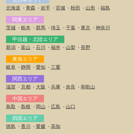
北海道
青森
岩手
宮城
秋田
山形
福島
・
・
・
・
・
・
関東エリア
茨城
栃木
群馬
埼玉
千葉
東京
神奈川
・
・
・
・
・
・
甲信越・北陸エリア
新潟
富山
石川
福井
山梨
長野
・
・
・
・
・
東海エリア
岐阜
静岡
愛知
三重
・
・
・
関西エリア
滋賀
京都
大阪
兵庫
奈良
和歌山
・
・
・
・
・
中国エリア
鳥取
島根
岡山
広島
山口
・
・
・
・
四国エリア
徳島
香川
愛媛
高知
・
・
・