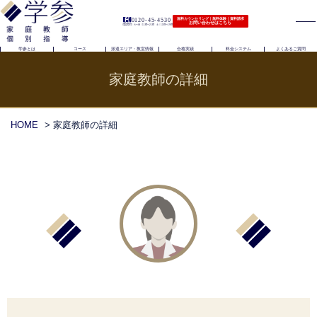
0120-45-4530
無料カウンセリング｜無料体験｜資料請求
お問い合わせはこちら
（電話受付）火〜金｜11時〜21時 土｜11時〜19時
学参とは
コース
派遣エリア・教室情報
合格実績
料金システム
よくあるご質問
家庭教師の詳細
HOME
> 家庭教師の詳細