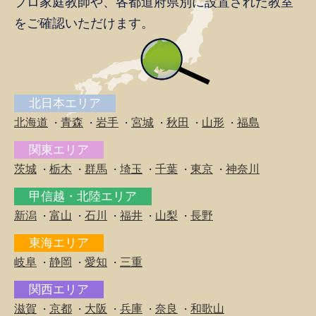
プロ家庭教師や、
各都道府県別に設置された教室
をご確認いただけます。
北日本エリア
北海道
青森
岩手
宮城
秋田
山形
福島
・
・
・
・
・
・
関東エリア
茨城
栃木
群馬
埼玉
千葉
東京
神奈川
・
・
・
・
・
・
甲信越・北陸エリア
新潟
富山
石川
福井
山梨
長野
・
・
・
・
・
東海エリア
岐阜
静岡
愛知
三重
・
・
・
関西エリア
滋賀
京都
大阪
兵庫
奈良
和歌山
・
・
・
・
・