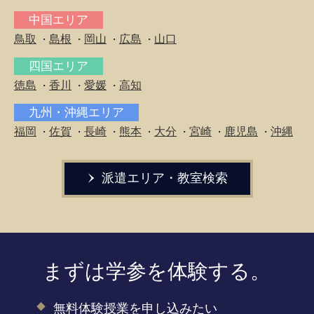
中国エリア
鳥取
島根
岡山
広島
山口
・
・
・
・
四国エリア
徳島
香川
愛媛
高知
・
・
・
九州・沖縄エリア
福岡
佐賀
長崎
熊本
大分
宮崎
鹿児島
沖縄
・
・
・
・
・
・
・
派遣エリア・教室検索
まずは学参を体験する。
無料体験授業を申し込みたい