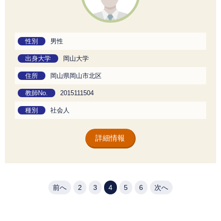
性別
男性
出身大学
岡山大学
住所
岡山県岡山市北区
教師No.
2015111504
種別
社会人
詳細情報
前へ
2
3
4
5
6
次へ