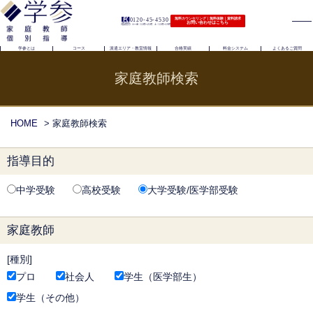
0120-45-4530
無料カウンセリング｜無料体験｜資料請求
お問い合わせはこちら
（電話受付）火〜金｜11時〜21時 土｜11時〜19時
学参とは
コース
派遣エリア・教室情報
合格実績
料金システム
よくあるご質問
家庭教師検索
HOME
> 家庭教師検索
指導目的
中学受験
高校受験
大学受験/医学部受験
家庭教師
種別
プロ
社会人
学生（医学部生）
学生（その他）