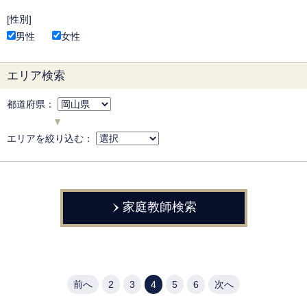
性別
男性
女性
エリア検索
都道府県：
エリアを絞り込む：
家庭教師検索
前へ
2
3
4
5
6
次へ